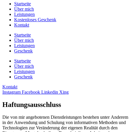
Startseite
Über mich
Leistungen
Kostenloses Geschenk
Kontakt
Startseite
Über mich
Leistungen
Geschenk
Startseite
Über mich
Leistungen
Geschenk
Kontakt
Instagram
Facebook
Linkedin
Xing
Haftungsausschluss
Die von
mir
angebot
enen Dienstlei
stungen bestehen unter
Anderem
in
der
Anwe
n
dung und
Schulung von i
nform
ativen
Methoden und
Technologien zur Veränderung der
e
igenen
Realitä
t
durch
den