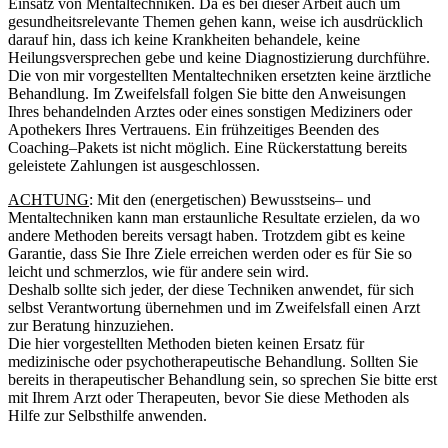
Einsatz
von Mentaltechniken.
Da es bei dieser Arbeit auch um
gesundheitsrelevante Theme
n
gehen kann,
w
e
ise
ich
ausdrücklich
darauf hin, dass
ich
keine
Krankheiten behand
el
e
,
keine
Heilung
sversprechen gebe
und kein
e Diagnostizie
r
u
ng durchführe.
Die von
mir
vorgestellten Mentaltechniken ersetzten keine ärztliche
Behandlung.
Im Zweifelsfall
f
olgen Sie bitt
e
den Anweisungen
Ihres beha
ndelnden Arztes
oder eines sonstigen M
edizine
rs oder
Apo
thekers
Ihres Vertrauens.
Ein frühzeitige
s
Beenden des
Coaching
–
Pakets ist nicht mögl
ich. Eine Rückerstattung bereits
geleistete Zahlungen ist
ausgeschlossen.
ACHTUNG
:
Mit
den
(energetischen)
Bewusstseins
–
und
Mentaltechniken
kann man erstaunl
iche Resultate erzielen, da wo
andere Methode
n
bereit
s
versa
g
t haben.
Trotzdem gibt es
keine
Garantie
, dass
Sie
Ihre Ziele erre
ichen w
e
rd
en
oder
es für
Sie so
leicht und
schmerzlos
,
wie für andere sein wird.
Deshalb sollte sich jeder, der diese Techniken a
nwendet, für sich
selbst Verantwortung überne
h
men und
i
m Zwe
i
felsfall einen
Arzt
zur Beratung hinzuziehen.
Die hier vorgestellt
en Methoden bieten
keinen Ersatz für
medizinische oder psychotherapeutische Behandlung.
Sollten Sie
bereits in therapeutischer B
ehandlung sein, so sprechen Sie bitte erst
mi
t
Ihrem
A
r
zt od
e
r Therapeuten, bevor Sie
die
se
Methoden als
Hilfe zur
Selbsthilfe
anwenden.