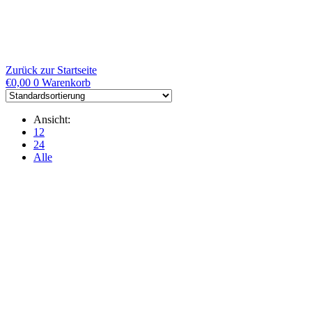
Zum
Inhalt
springen
Zurück zur Startseite
€
0,00
0
Warenkorb
Ansicht:
12
24
Alle