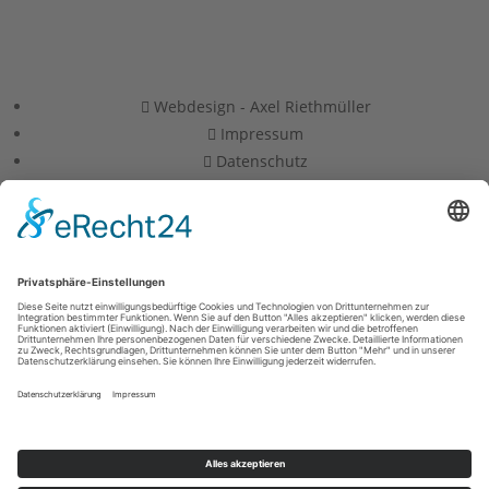
Webdesign - Axel Riethmüller
Impressum
Datenschutz
Haftungsausschluss
×
×
Warenkorb
Sichere dir dein kostenloses Geschenk
Kundenbewertungen und Erfahrungen zu
Vorname
Isabelle Daviet
MANGELHAFT
E-Mail-Adresse